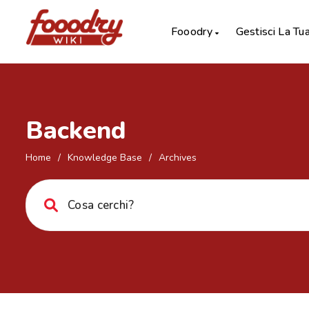
Fooodry
Gestisci La Tu
Backend
Home
/
Knowledge Base
/
Archives